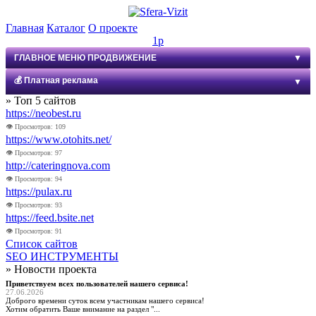
Главная
Каталог
О проекте
1р
ГЛАВНОЕ МЕНЮ ПРОДВИЖЕНИЕ
▼
💰 Платная реклама
▼
НОВЫЙ VIP КАТАЛОГ
» Топ 5 сайтов
VIP КАТАЛОГ OLD
https://neobest.ru
Баннер в шапке 10₽
АВТОСЁРФИНГ
👁 Просмотров: 109
Баннер во фрейме 20₽
https://www.otohits.net/
СТЕНА БАННЕРОВ 468х60
👁 Просмотров: 97
Баннер 200×300 10₽
СТЕНА ССЫЛОК
http://cateringnova.com
Ссылка в бегущей строке 1₽
SEO ИНСТРУМЕНТЫ
👁 Просмотров: 94
https://pulax.ru
СТАТИСТИКА САЙТА
Реклама в центре, клик для обмена визитами 3₽
👁 Просмотров: 93
https://feed.bsite.net
НОВОСТИ САЙТА
Баннер 200×200 5₽
👁 Просмотров: 91
ПРОМО МАТЕРИАЛЫ
Список сайтов
Рекламная цепочка 1₽ (замещаемая)
SEO ИНСТРУМЕНТЫ
ПРАВИЛА
» Новости проекта
ПОМОЩЬ
Приветствуем всех пользователей нашего сервиса!
27.06.2026
ПОДДЕРЖКА
Доброго времени суток всем участникам нашего сервиса!
Хотим обратить Ваше внимание на раздел "...