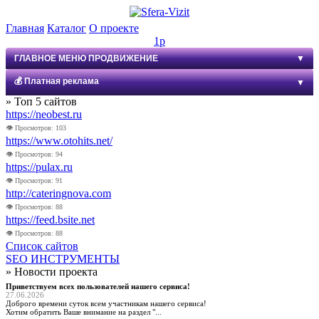
Главная
Каталог
О проекте
1р
ГЛАВНОЕ МЕНЮ ПРОДВИЖЕНИЕ
▼
💰 Платная реклама
▼
НОВЫЙ VIP КАТАЛОГ
» Топ 5 сайтов
VIP КАТАЛОГ OLD
https://neobest.ru
Баннер в шапке 10₽
АВТОСЁРФИНГ
👁 Просмотров: 103
Баннер во фрейме 20₽
https://www.otohits.net/
СТЕНА БАННЕРОВ 468х60
👁 Просмотров: 94
Баннер 200×300 10₽
СТЕНА ССЫЛОК
https://pulax.ru
Ссылка в бегущей строке 1₽
SEO ИНСТРУМЕНТЫ
👁 Просмотров: 91
http://cateringnova.com
СТАТИСТИКА САЙТА
Реклама в центре, клик для обмена визитами 3₽
👁 Просмотров: 88
https://feed.bsite.net
НОВОСТИ САЙТА
Баннер 200×200 5₽
👁 Просмотров: 88
ПРОМО МАТЕРИАЛЫ
Список сайтов
Рекламная цепочка 1₽ (замещаемая)
SEO ИНСТРУМЕНТЫ
ПРАВИЛА
» Новости проекта
ПОМОЩЬ
Приветствуем всех пользователей нашего сервиса!
27.06.2026
ПОДДЕРЖКА
Доброго времени суток всем участникам нашего сервиса!
Хотим обратить Ваше внимание на раздел "...